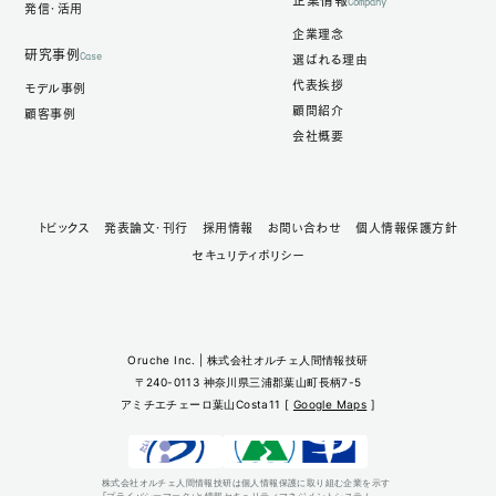
企業情報
Company
発信・活用
企業理念
研究事例
Case
選ばれる理由
代表挨拶
モデル事例
顧問紹介
顧客事例
会社概要
トピックス
発表論文・刊行
採用情報
お問い合わせ
個人情報保護方針
セキュリティポリシー
Oruche Inc. | 株式会社オルチェ人間情報技研
〒240-0113 神奈川県三浦郡葉山町長柄7-5
アミチエチェーロ葉山Costa11 [
Google Maps
]
株式会社オルチェ人間情報技研は個人情報保護に取り組む企業を示す
「プライバシーマーク」と情報セキュリティマネジメントシステム