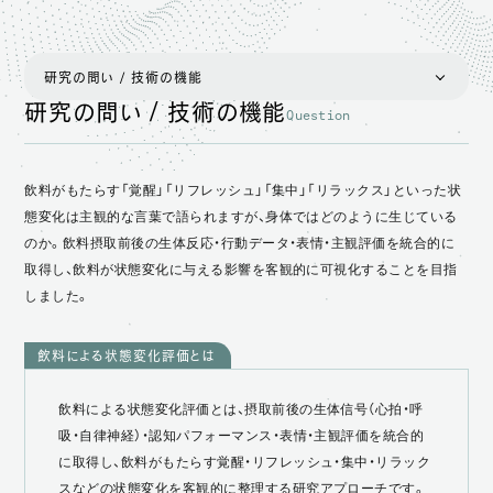
研究の問い / 技術の機能
研究の問い / 技術の機能
Question
研究の問い / 技術の機能
プロジェクト概要
飲料がもたらす「覚醒」「リフレッシュ」「集中」「リラックス」といった状
背景・課題
態変化は主観的な言葉で語られますが、身体ではどのように生じている
のか。飲料摂取前後の生体反応・行動データ・表情・主観評価を統合的に
アプローチ
取得し、飲料が状態変化に与える影響を客観的に可視化することを目指
得られた知見・成果
しました。
位置付け・展望
飲料による状態変化評価とは
飲料による状態変化評価とは、摂取前後の生体信号（心拍・呼
吸・自律神経）・認知パフォーマンス・表情・主観評価を統合的
に取得し、飲料がもたらす覚醒・リフレッシュ・集中・リラック
スなどの状態変化を客観的に整理する研究アプローチです。