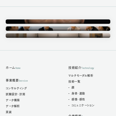
Annotation
アノテーション事業
Ethics Committee
倫理審査委員会
Measurement Studio
計測スタジオ
ホーム
技術紹介
Home
Technology
マルチモーダル解析
事業概要
Service
技術一覧
顔
コンサルティング
身体・運動
試験設計・計測
感情・感性
データ構築
コミュニケーション
データ解析
実装