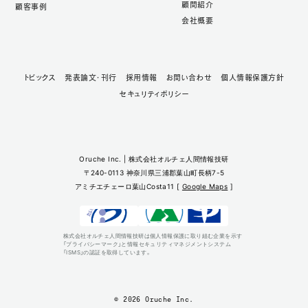
顧問紹介
顧客事例
会社概要
トピックス
発表論文・刊行
採用情報
お問い合わせ
個人情報保護方針
セキュリティポリシー
Oruche Inc. | 株式会社オルチェ人間情報技研
〒240-0113 神奈川県三浦郡葉山町長柄7-5
アミチエチェーロ葉山Costa11 [
Google Maps
]
株式会社オルチェ人間情報技研は個人情報保護に取り組む企業を示す
「プライバシーマーク」と情報セキュリティマネジメントシステム
「ISMS」の認証を取得しています。
© 2026 Oruche Inc.