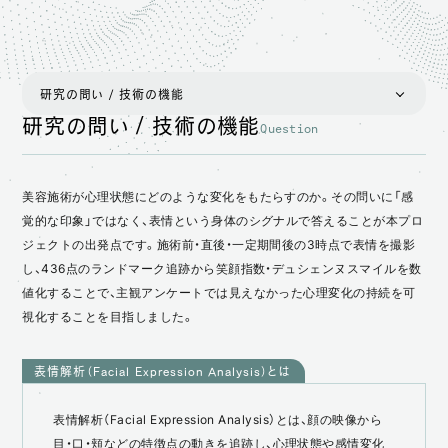
研究の問い / 技術の機能
研究の問い / 技術の機能
Question
研究の問い / 技術の機能
プロジェクト概要
美容施術が心理状態にどのような変化をもたらすのか。その問いに「感
背景・課題
覚的な印象」ではなく、表情という身体のシグナルで答えることが本プロ
ジェクトの出発点です。施術前・直後・一定期間後の3時点で表情を撮影
アプローチ
し、436点のランドマーク追跡から笑顔指数・デュシェンヌスマイルを数
得られた知見・成果
値化することで、主観アンケートでは見えなかった心理変化の持続を可
視化することを目指しました。
位置付け・展望
表情解析（Facial Expression Analysis）とは
表情解析（Facial Expression Analysis）とは、顔の映像から
目・口・頬などの特徴点の動きを追跡し、心理状態や感情変化