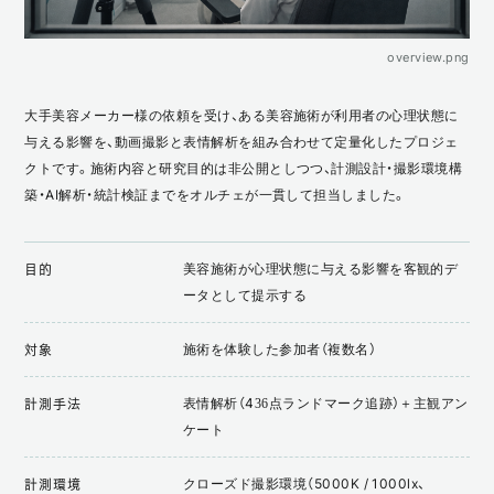
overview.png
大手美容メーカー様の依頼を受け、ある美容施術が利用者の心理状態に
与える影響を、動画撮影と表情解析を組み合わせて定量化したプロジェ
クトです。施術内容と研究目的は非公開としつつ、計測設計・撮影環境構
築・AI解析・統計検証までをオルチェが一貫して担当しました。
美容施術が心理状態に与える影響を客観的デ
目的
ータとして提示する
施術を体験した参加者（複数名）
対象
表情解析（436点ランドマーク追跡）＋主観アン
計測手法
ケート
クローズド撮影環境（5000K / 1000lx、
計測環境