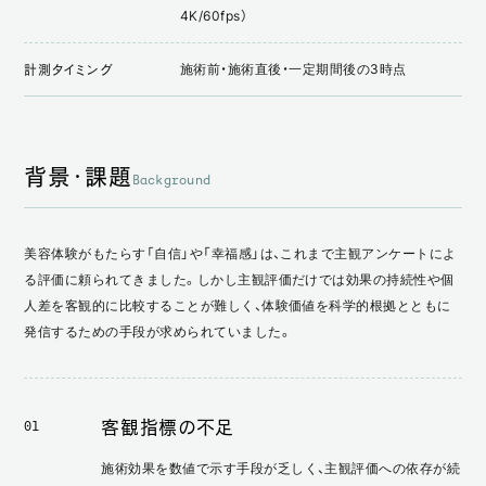
4K/60fps）
施術前・施術直後・一定期間後の3時点
計測タイミング
背景・課題
Background
美容体験がもたらす「自信」や「幸福感」は、これまで主観アンケートによ
る評価に頼られてきました。しかし主観評価だけでは効果の持続性や個
人差を客観的に比較することが難しく、体験価値を科学的根拠とともに
発信するための手段が求められていました。
客観指標の不足
01
施術効果を数値で示す手段が乏しく、主観評価への依存が続