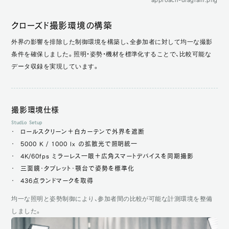
approach-diagram.png
クローズド撮影環境の構築
外界の影響を排除した制御環境を構築し、全参加者に対して均一な撮影
条件を確保しました。照明・姿勢・機材を標準化することで、比較可能な
データ収録を実現しています。
撮影環境仕様
Studio Setup
ロールスクリーン＋白カーテンで外界を遮断
5000 K / 1000 lx の拡散光で照明統一
4K/60fps ミラーレス一眼＋広角スマートデバイスを同期撮影
三面鏡・タブレット・顎台で姿勢を標準化
436点ランドマークを取得
均一な照明と姿勢制御により、参加者間の比較が可能な計測環境を整備
しました。