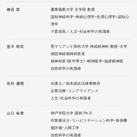
慶應義塾大学 文学部 教授
梅田 聡
認知神経科学・神経心理学・生理心理学・認知心
理学
※委員長／人文・社会科学の有識者
聖マリアンナ医科大学 神経精神科 教授・大学
是木 明宏
病院神経精神科医長
精神科医（医学博士）・精神医学・臨床精神医
自然科学の有識者
弁護士／柏木総合法律事務所
田村 優樹
企業法務・コンプライアンス
人文・社会科学の有識者
神戸学院大学 講師 Ph.D
山口 裕香
作業療法士・リハビリテーション科学・身体機
能評価・人間工学
自然科学の有識者