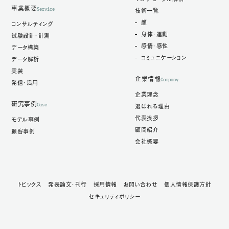
事業概要
Service
技術一覧
顔
コンサルティング
身体・運動
試験設計・計測
感情・感性
データ構築
コミュニケーション
データ解析
実装
企業情報
Company
発信・活用
企業理念
研究事例
Case
選ばれる理由
代表挨拶
モデル事例
顧問紹介
顧客事例
会社概要
トピックス
発表論文・刊行
採用情報
お問い合わせ
個人情報保護方針
セキュリティポリシー