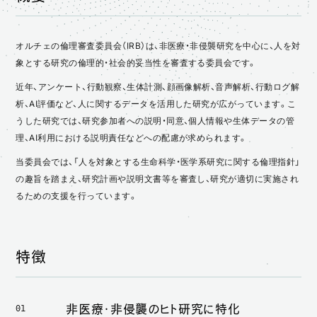
概要
特徴
オルチェの倫理審査委員会（IRB）は、非医療・非侵襲研究を中心に、人を対
委員構成
象とする研究の倫理的・社会的妥当性を審査する委員会です。
近年、アンケート、行動観察、生体計測、顔画像解析、音声解析、行動ログ解
ご相談例
析、AI評価など、人に関するデータを活用した研究が広がっています。こ
うした研究では、研究参加者への説明・同意、個人情報や生体データの管
理、AI利用における説明責任などへの配慮が求められます。
当委員会では、「人を対象とする生命科学・医学系研究に関する倫理指針」
の趣旨を踏まえ、研究計画や説明文書等を審査し、研究が適切に実施され
るための支援を行っています。
特徴
非医療・非侵襲のヒト研究に特化
01