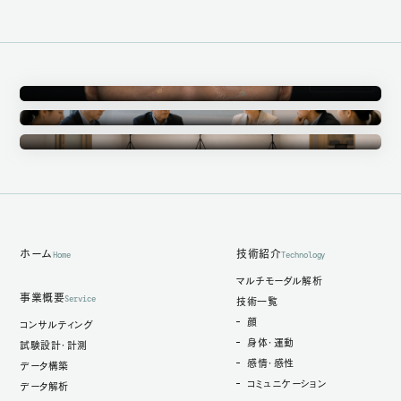
Annotation
アノテーション事業
Ethics Committee
倫理審査委員会
Measurement Studio
計測スタジオ
ホーム
技術紹介
Home
Technology
マルチモーダル解析
事業概要
Service
技術一覧
顔
コンサルティング
身体・運動
試験設計・計測
感情・感性
データ構築
コミュニケーション
データ解析