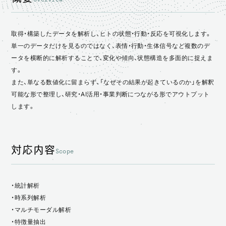
概要
対応内容
取得・構築したデータを解析し、ヒトの状態・行動・反応を可視化します。
進め方
単一のデータだけを見るのではなく、表情・行動・生体信号など複数のデ
ータを横断的に解析することで、変化や傾向、状態構造を多面的に捉えま
特徴
す。
オルチェの強み
また、単なる数値化に留まらず、「なぜその結果が起きているのか」を解釈
可能な形で整理し、研究・AI活用・事業判断につながる形でアウトプット
スポット利用ガイド
します。
対応内容
Scope
・統計解析
・時系列解析
・マルチモーダル解析
・特徴量抽出