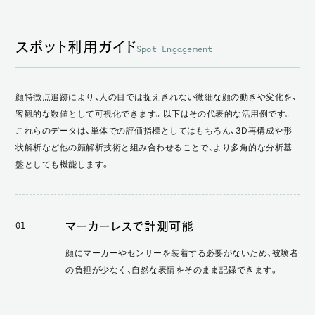
スポット利用ガイド
Spot Engagement
顔特徴点追跡により、人の目では捉えきれない微細な顔の動きや変化を、
客観的な数値として可視化できます。以下はその代表的な活用例です。
これらのデータは、単体での評価指標としてはもちろん、3D再構成や形
状解析など他の顔解析技術と組み合わせることで、より多角的な分析基
盤としても機能します。
マーカーレスで計測可能
01
顔にマーカーやセンサーを装着する必要がないため、被験者
の負担が少なく、自然な表情をそのまま記録できます。