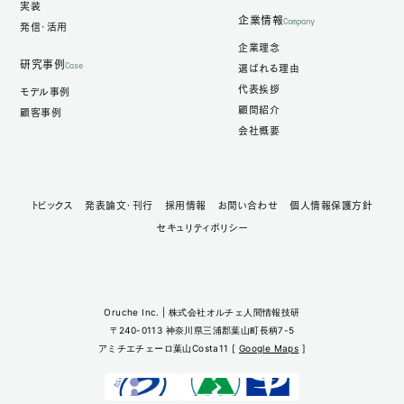
実装
企業情報
Company
発信・活用
企業理念
研究事例
Case
選ばれる理由
代表挨拶
モデル事例
顧問紹介
顧客事例
会社概要
トピックス
発表論文・刊行
採用情報
お問い合わせ
個人情報保護方針
セキュリティポリシー
Oruche Inc. | 株式会社オルチェ人間情報技研
〒240-0113 神奈川県三浦郡葉山町長柄7-5
アミチエチェーロ葉山Costa11 [
Google Maps
]