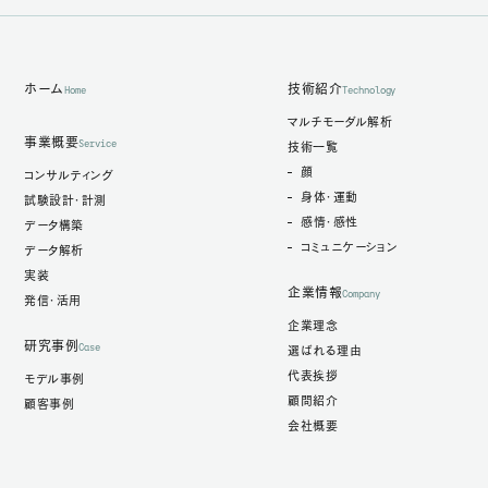
ホーム
技術紹介
Home
Technology
マルチモーダル解析
事業概要
Service
技術一覧
顔
コンサルティング
身体・運動
試験設計・計測
感情・感性
データ構築
コミュニケーション
データ解析
実装
企業情報
Company
発信・活用
企業理念
研究事例
Case
選ばれる理由
代表挨拶
モデル事例
顧問紹介
顧客事例
会社概要