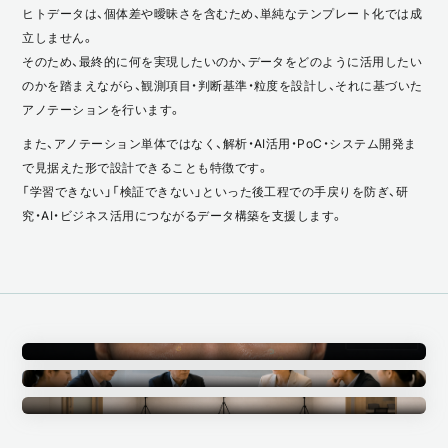
ヒトデータは、個体差や曖昧さを含むため、単純なテンプレート化では成
立しません。
そのため、最終的に何を実現したいのか、データをどのように活用したい
のかを踏まえながら、観測項目・判断基準・粒度を設計し、それに基づいた
アノテーションを行います。
また、アノテーション単体ではなく、解析・AI活用・PoC・システム開発ま
で見据えた形で設計できることも特徴です。
「学習できない」「検証できない」といった後工程での手戻りを防ぎ、研
究・AI・ビジネス活用につながるデータ構築を支援します。
Annotation
アノテーション事業
Ethics Committee
倫理審査委員会
Measurement Studio
計測スタジオ