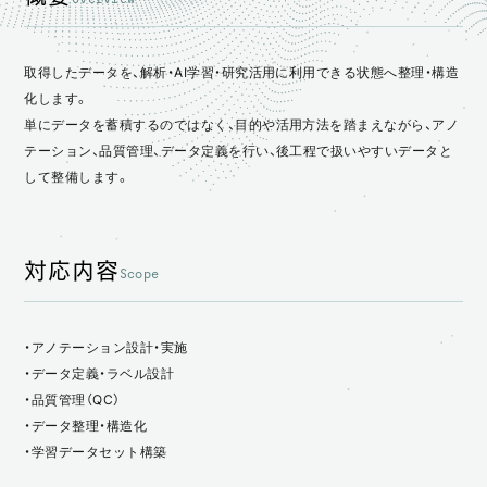
概要
対応内容
取得したデータを、解析・AI学習・研究活用に利用できる状態へ整理・構造
進め方
化します。
単にデータを蓄積するのではなく、目的や活用方法を踏まえながら、アノ
特徴
テーション、品質管理、データ定義を行い、後工程で扱いやすいデータと
◇オルチェのアノテーション事業
して整備します。
対応内容
Scope
・アノテーション設計・実施
・データ定義・ラベル設計
・品質管理（QC）
・データ整理・構造化
・学習データセット構築