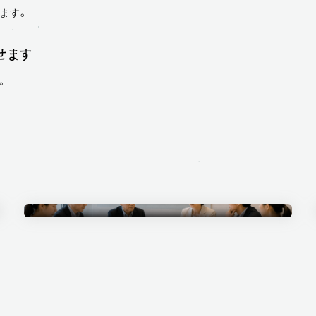
ます。
せます
。
Ethics Committee
倫理審査委員会