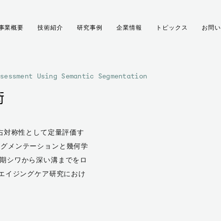
事業概要
技術紹介
研究事例
企業情報
トピックス
お問い
ssessment Using Semantic Segmentation
術
左右対称性として定量評価す
セグメンテーションと幾何学
初期シワから深い溝までをロ
、エイジングケア研究におけ