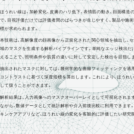
ほうれい線は、加齢変化、皮膚のハリ低下、表情筋の動き、顔面構造
で、目視評価だけでは評価者間のばらつきが生じやすく、製品や施
標が求められます。
本技術は、高解像度の顔画像から正規化された関心領域を抽出し、
域のマスクを生成する解析パイプラインです。単純なエッジ検出だ
えることで、照明条件や肌質の違いに対して安定した検出を目指し
抽出されたマスクに対しては、幾何学的な曲線フィッティングを適用
コントラストに基づく深度指標を算出します。これにより、ほうれい
して扱うことができます。
解析結果は、入力画像へのマスクオーバーレイとして可視化されます
ながら、数値データとして統計解析や介入前後比較に利用できます。
キンケアアプリなど、ほうれい線の変化を客観的に評価したい研究