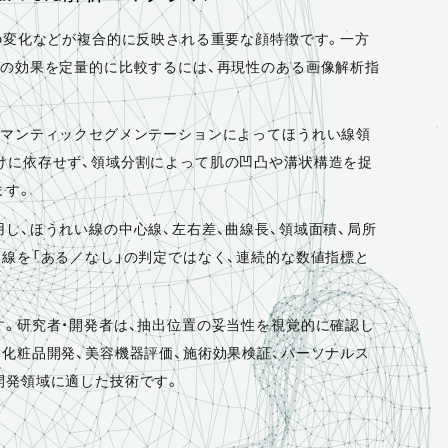
の変化などが複合的に反映される重要な顔特徴です。一方
術の効果を定量的に比較するには、再現性のある画像解析指
セマンティックセグメンテーションによってほうれい線領
けに依存せず、領域分割によって肌の凹凸や溝状構造を捉
ます。
し、ほうれい線の中心線、左右差、曲線長、領域面積、局所
線を「ある／なし」の判定ではなく、連続的な数値指標と
。研究者・開発者は、抽出位置の妥当性を視覚的に確認し
化粧品開発、美容機器評価、施術効果検証、パーソナルス
開発領域に適した技術です。