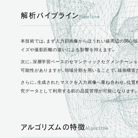
解析パイプライン
Pipeline
本技術では、まず入力顔画像からほうれい線周辺の関心領
イズや撮影距離の違いによる影響を抑えます。
次に、深層学習ベースのセマンティックセグメンテーショ
可能性がありますが、領域分割を用いることで、線状構造
さらに、生成されたマスクを入力画像へ重ね合わせ、位置
究データとして利用する前の品質管理が可能になります
アルゴリズムの特徴
Algorithm