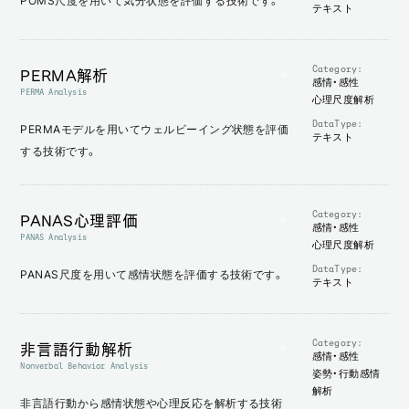
POMS尺度を用いて気分状態を評価する技術です。
テキスト
Category:
PERMA解析
感情・感性
PERMA Analysis
心理尺度解析
DataType:
PERMAモデルを用いてウェルビーイング状態を評価
テキスト
する技術です。
Category:
PANAS心理評価
感情・感性
PANAS Analysis
心理尺度解析
DataType:
PANAS尺度を用いて感情状態を評価する技術です。
テキスト
Category:
非言語行動解析
感情・感性
Nonverbal Behavior Analysis
姿勢・行動感情
解析
非言語行動から感情状態や心理反応を解析する技術