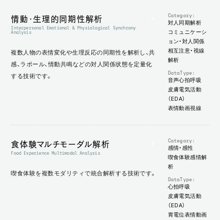
Category:
情動・生理的同期性解析
対人同期解析
Interpersonal Emotional & Physiological Synchrony
コミュニケーシ
Analysis
ョン・対人関係
相互注意・視線
複数人物の表情変化や生理反応の同期性を解析し、共
解析
感、ラポール、情動共鳴などの対人関係状態を定量化
DataType:
する技術です。
音声
心拍
呼吸
皮膚電気活動
（EDA）
表情動画
視線
Category:
食体験マルチモーダル解析
感情・感性
Food Experience Multimodal Analysis
喫食体験感情解
析
喫食体験を複数モダリティで統合解析する技術です。
DataType:
心拍
呼吸
皮膚電気活動
（EDA）
胃電位
表情動画