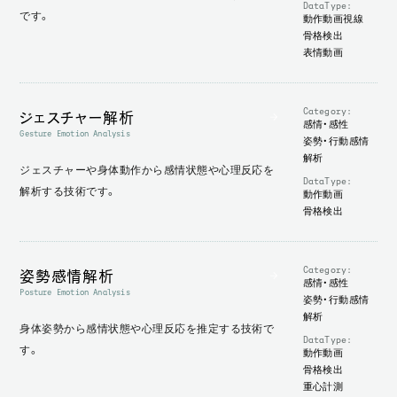
DataType:
です。
動作動画
視線
骨格検出
表情動画
Category:
ジェスチャー解析
感情・感性
Gesture Emotion Analysis
姿勢・行動感情
解析
ジェスチャーや身体動作から感情状態や心理反応を
DataType:
解析する技術です。
動作動画
骨格検出
Category:
姿勢感情解析
感情・感性
Posture Emotion Analysis
姿勢・行動感情
解析
身体姿勢から感情状態や心理反応を推定する技術で
DataType:
す。
動作動画
骨格検出
重心計測