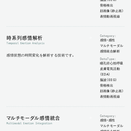
骨格検出
顔画像（静止画）
表情動画
視線
Category:
時系列感情解析
感情・感性
Temporal Emotion Analysis
マルチモーダル
感情統合解析
感情状態の時間変化を解析する技術です。
DataType:
瞳孔径
心拍
呼吸
皮膚電気活動
（EDA）
脳波（EEG）
骨格検出
顔画像（静止画）
表情動画
視線
Category:
マルチモーダル感情統合
感情・感性
Multimodal Emotion Integration
マルチモーダル