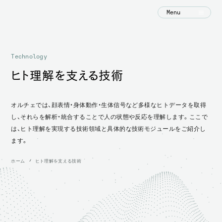
Menu
Technology
ヒト理解を支える技術
オルチェでは、顔表情・身体動作・生体信号など多様なヒトデータを取得
し、それらを解析・統合することで人の状態や反応を理解します。ここで
は、ヒト理解を実現する技術領域と具体的な技術モジュールをご紹介し
ます。
ホーム
ヒト理解を支える技術