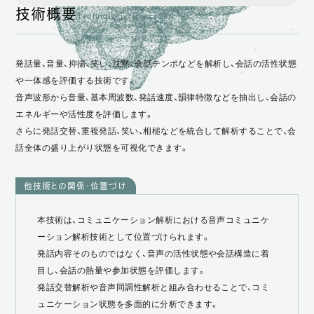
技術概要
Technology Overview
技術概要
特徴・強み
発話量、音量、抑揚、笑い、沈黙、会話テンポなどを解析し、会話の活性状態
技術的アプローチ
や一体感を評価する技術です。
音声波形から音量、基本周波数、発話速度、韻律特徴などを抽出し、会話の
できること・用途
エネルギーや活性度を評価します。
さらに発話交替、重複発話、笑い、相槌などを統合して解析することで、会
話全体の盛り上がり状態を可視化できます。
他技術との関係・位置づけ
本技術は、コミュニケーション解析における音声コミュニケ
ーション解析技術として位置づけられます。
発話内容そのものではなく、音声の活性状態や会話構造に着
目し、会話の熱量や参加状態を評価します。
発話交替解析や音声同調性解析と組み合わせることで、コミ
ュニケーション状態を多面的に分析できます。