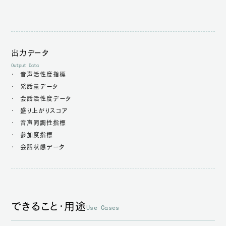
出力データ
Output Data
音声活性度指標
発話量データ
会話活性度データ
盛り上がりスコア
音声同調性指標
参加度指標
会話状態データ
できること・用途
Use Cases