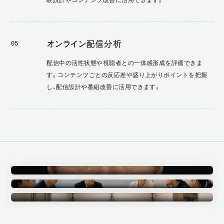
オンライン配信分析
05
配信中の活性状態や視聴者との一体感形成を評価できま
す。コンテンツごとの反応差や盛り上がりポイントを把握
し、配信設計や番組改善に活用できます。
Annotation
アノテーション事業
Ethics Committee
倫理審査委員会
Measurement Studio
計測スタジオ