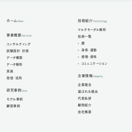
ホーム
技術紹介
Home
Technology
マルチモーダル解析
事業概要
Service
技術一覧
顔
コンサルティング
身体・運動
試験設計・計測
感情・感性
データ構築
コミュニケーション
データ解析
実装
企業情報
Company
発信・活用
企業理念
研究事例
Case
選ばれる理由
代表挨拶
モデル事例
顧問紹介
顧客事例
会社概要