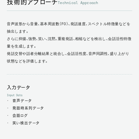
技術的アプローチ
Technical Approach
音声波形から音量、基本周波数（F0）、発話速度、スペクトル特徴量などを
抽出します。
さらに抑揚、強勢、笑い、沈黙、重複発話、相槌などを検出し、会話活性特徴
量を生成します。
発話交替や話者分離結果と統合し、会話活性度、音声同調性、盛り上がり
状態などを評価します。
入力データ
Input Data
音声データ
発話時系列データ
会話ログ
笑い検出データ