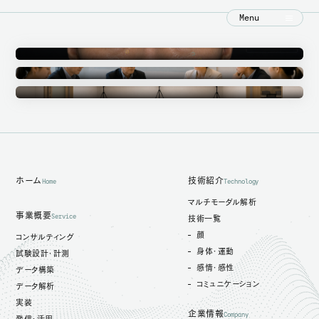
Menu
Annotation
アノテーション事業
Ethics Committee
倫理審査委員会
Measurement Studio
計測スタジオ
ホーム
技術紹介
Home
Technology
マルチモーダル解析
事業概要
Service
技術一覧
顔
コンサルティング
身体・運動
試験設計・計測
感情・感性
データ構築
コミュニケーション
データ解析
実装
企業情報
Company
発信・活用