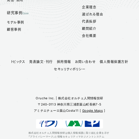
企業理念
研究事例
Case
選ばれる理由
代表挨拶
モデル事例
顧問紹介
顧客事例
会社概要
トピックス
発表論文・刊行
採用情報
お問い合わせ
個人情報保護方針
セキュリティポリシー
Oruche Inc. | 株式会社オルチェ人間情報技研
〒240-0113 神奈川県三浦郡葉山町長柄7-5
アミチエチェーロ葉山Costa11 [
Google Maps
]
株式会社オルチェ人間情報技研は個人情報保護に取り組む企業を示す
「プライバシーマーク」と情報セキュリティマネジメントシステム