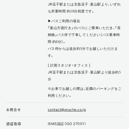
JR逗子駅または京急逗子･葉山駅より、いずれ
も所要時間 約10分程度です。
▶バスご利用の場合
「葉山方面行き」のバスにご乗車いただき、「長
柄橋」バス停で下車してください（バス乗車時
間 約6分）。
バス停からは徒歩約3分でお越しいただけま
す。
[ 計測スタジオ・オフィス ]
JR逗子駅または京急逗子･葉山駅より徒歩約5
分
※お車でお越しの際は、近隣のパーキングをご
利用ください。
contact@oruche.co.jp
お問合せ
ISMS認証（ISO 27001）
認証取得