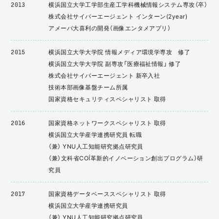
横浜国立大学工学部生産工学科機械情報システム専攻（卒）
2013
株式会社サイバーエージェント インターン(2year)
アメーバ大喜利の開発（画像エンタメアプリ）
横浜国立大学大学院 情報メディア環境学専攻 修了
2015
横浜国立大学大学院 副専攻「医療福祉情報」 修了
株式会社サイバーエージェント 新卒入社
技術本部画像基盤チーム所属
国家資格セキュリティスペシャリスト 取得
国家資格ネットワークスペシャリスト 取得
2016
横浜国立大学産学連携研究員 転職
（兼） YNU人工知能研究拠点研究員
（兼）文科省COI（革新的イノベーション創出プログラム）研
究員
国家資格データベーススペシャリスト 取得
2017
横浜国立大学産学連携研究員
（兼） YNU人工知能研究拠点研究員