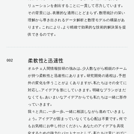
リューションを創出することに一貫して尽力しています。
その背景には、表層的な適用にとどまらず、数理統計の深い
理解から導き出されるデータ解析と数理モデルの構築があ
ります。これにより、より精緻で効果的な技術的解決策を提
供できるのです。
柔軟性と迅速性
002
オルチェ人間情報技研の強みは、少人数ながら精鋭のチーム
が持つ柔軟性と迅速性にあります。研究開発の過程は、予想
外の変化を伴うことがよくありますが、私たちはその全てに
対応し、アイデアを形にしていきます。明確なプランがまだ
なくても、あいまいなアイデアからでも私たちは一緒に形作
っていきます。
我々と共に、一歩一歩、一緒に相談しながら進めていきまし
ょう。アイデアが固まっていなくても心配は不要です。何で
もお気軽にお申し付けください。あなたのアイデアを具現
化するための強力なパートナーとして、私たちは常にそばに