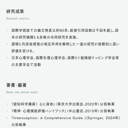
研究成果
Research results
国際学術誌での論文発表は約80本。総被引用回数は千回を越し、欧
米の研究機関とも多数の共同研究を実施。
感情と内受容感覚の相互作用を解明した一連の研究が国際的に高い
評価を受ける。
日本心理学会、国際生理心理学会、国際ヒト脳機能マッピング学会等
の主要学会で活動
著書・編著
Books and edited works
『認知科学講座1 心と身体』（東京大学出版会、2022年）分担執筆
『精神・心理機能評価ハンドブック』（中山書店、2015年）分担執筆
『Interoception: A Comprehensive Guide 』(Springer, 2024年)
分担執筆