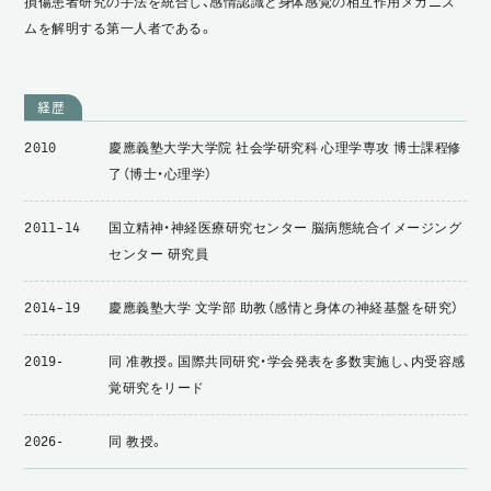
損傷患者研究の手法を統合し、感情認識と身体感覚の相互作用メカニズ
ムを解明する第一人者である。
経歴
慶應義塾大学大学院 社会学研究科 心理学専攻 博士課程修
2010
了（博士・心理学）
国立精神・神経医療研究センター 脳病態統合イメージング
2011–14
センター 研究員
慶應義塾大学 文学部 助教（感情と身体の神経基盤を研究）
2014–19
同 准教授。国際共同研究・学会発表を多数実施し、内受容感
2019-
覚研究をリード
同 教授。
2026-