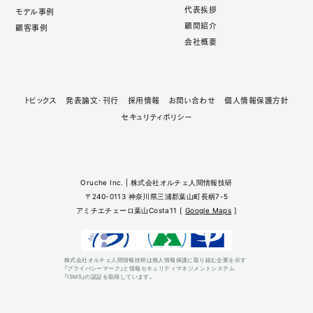
代表挨拶
モデル事例
顧問紹介
顧客事例
会社概要
トピックス
発表論文・刊行
採用情報
お問い合わせ
個人情報保護方針
セキュリティポリシー
Oruche Inc. | 株式会社オルチェ人間情報技研
〒240-0113 神奈川県三浦郡葉山町長柄7-5
アミチエチェーロ葉山Costa11 [
Google Maps
]
株式会社オルチェ人間情報技研は個人情報保護に取り組む企業を示す
「プライバシーマーク」と情報セキュリティマネジメントシステム
「ISMS」の認証を取得しています。