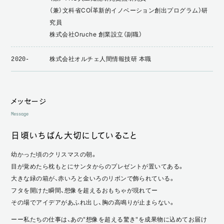
（兼）文科省COI（革新的イノベーション創出プログラム）研
究員
株式会社Oruche 創業設立（副職）
株式会社オルチェ人間情報技研 本職
2020-
メッセージ
Message
日頃いちばん大切にしていること
幼かった頃のクリスマスの朝。
目が覚めたら枕もとにサンタからのプレゼントが置いてある。
大きな緑の箱が、赤いろと金いろのリボンで飾られている。
フタを開けた瞬間、想像を超えるおもちゃが現れてー
その場でアイデアがあふれ出し、胸の高鳴りが止まらない。
ーー私たちの仕事は、あの"想像を超える驚き"を成果物に込めてお届け