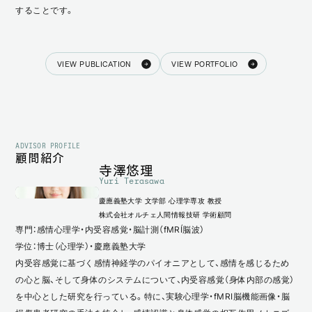
することです。
VIEW PUBLICATION
VIEW PORTFOLIO
ADVISOR PROFILE
顧問紹介
寺澤悠理
Yuri Terasawa
慶應義塾大学 文学部 心理学専攻 教授
株式会社オルチェ人間情報技研 学術顧問
専門：感情心理学・内受容感覚・脳計測（fMRI／脳波）
学位：博士（心理学）・慶應義塾大学
内受容感覚に基づく感情神経学のパイオニアとして、感情を感じるため
の心と脳、そして身体のシステムについて、内受容感覚（身体内部の感覚）
を中心とした研究を行っている。特に、実験心理学・fMRI脳機能画像・脳