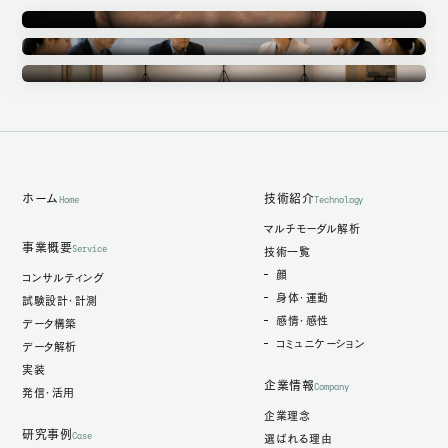
Annotation
アノテーション事業
Ethics Committee
倫理審査委員会
Measurement Studio
計測スタジオ
ホーム
技術紹介
Home
Technology
マルチモーダル解析
事業概要
Service
技術一覧
顔
コンサルティング
身体・運動
試験設計・計測
感情・感性
データ構築
コミュニケーション
データ解析
実装
企業情報
Company
発信・活用
企業理念
研究事例
Case
選ばれる理由