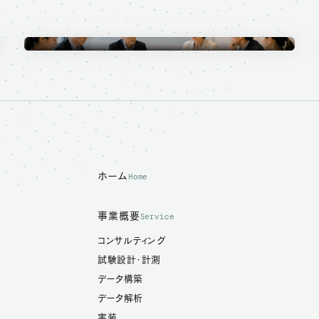
Ethics Committee
倫理審査委員会
ホーム
Home
事業概要
Service
コンサルティング
試験設計・計測
データ構築
データ解析
実装