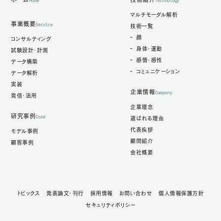
Home
Technology
マルチモーダル解析
事業概要
Service
技術一覧
顔
コンサルティング
身体・運動
試験設計・計測
感情・感性
データ構築
コミュニケーション
データ解析
実装
企業情報
Company
発信・活用
企業理念
研究事例
Case
選ばれる理由
代表挨拶
モデル事例
顧問紹介
顧客事例
会社概要
トピックス
発表論文・刊行
採用情報
お問い合わせ
個人情報保護方針
セキュリティポリシー