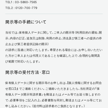
TEL1 : 03-5860-7565
TEL2 : 0120-700-779
開示等の手続について
当社では、保有個人データに関して、ご本人の開示等（利用目的の通知、開
示、内容の訂正、追加又は削除、利用の停止、消去及び第三者への提供の停
止および第三者提供記録の開示）
の請求に迅速に対応いたします。希望される場合には、お申し出いただい
た方がご本人または代理人であることを確認した上で、合理的な期間及
び範囲で対応いたします。
開示等の受付方法・窓口
保有個人データに関する開示等のお申し出は、【個人情報に関するお問合
せ窓口】までご連絡ください。ご連絡いただきましたら、当社所定の「保
有個人データ開示等請求書」を郵送またはメール等でお送り致しますの
で、必要事項をご記入の上、必要書類を同封し郵送またはメール等にてお
申し込みください。（送付料は請求者のご負担となります。）